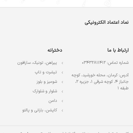
نماد اعتماد الکترونیکی
ارتباط با ما
دخترانه
شماره تماس: 03432811412
پیراهن، تونیک، سارافون
تیشرت و تاپ
آدرس: کرمان، محله خورشید، کوچه
جانباز 4، کوچه شرقی 1، جزیره 2،
شومیز و بلوز
طبقه 1
شلوار و شلوارک
دامن
کاپشن، بارانی و پالتو