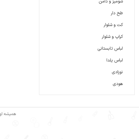
شومیز و دامن
طح دار
کت و شلوار
کراپ و شلوار
لباس تابستانی
لباس یلدا
نوزادی
هودی
همیشه اول