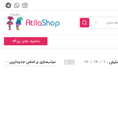
ته بندی
تخفیف های روز
مایش
9
24
36