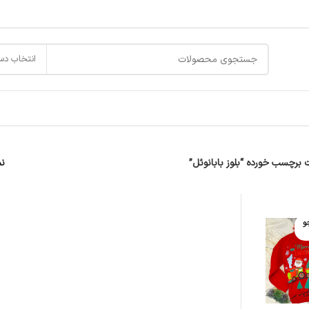
انتخاب دس
برچسب خورده “بلوز بابانوئل”
ن
و