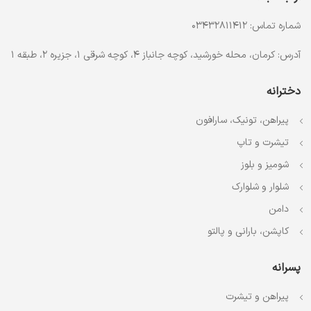
شماره تماس: 03432811412
آدرس: کرمان، محله خورشید، کوچه جانباز 4، کوچه شرقی 1، جزیره 2، طبقه 1
دخترانه
پیراهن، تونیک، سارافون
تیشرت و تاپ
شومیز و بلوز
شلوار و شلوارک
دامن
کاپشن، بارانی و پالتو
پسرانه
پیراهن و تیشرت