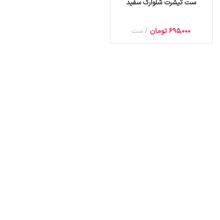
ست تیشرت شلوارک سفید
695,000
تومان
ست