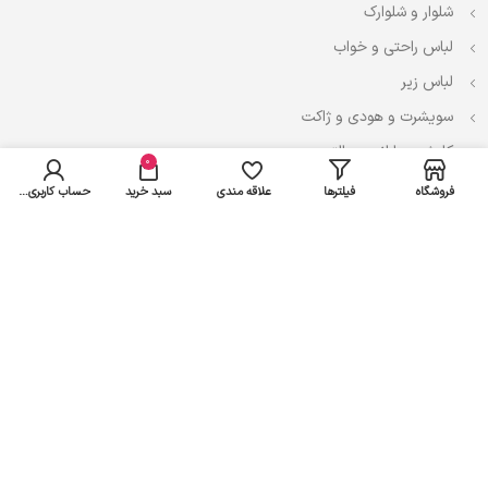
شلوار و شلوارک
لباس راحتی و خواب
لباس زیر
سویشرت و هودی و ژاکت
کاپشن، بارانی و پالتو
0
فروشگاه
فیلترها
علاقه مندی
سبد خرید
حساب کاربری من
نوزادی
لباس ست
لباس راحتی
پیراهن و سارافون
تیشرت و تاپ
بادی و لباس زیر
شلوار و سرهمی
اعتماد شما سرمایه ماست