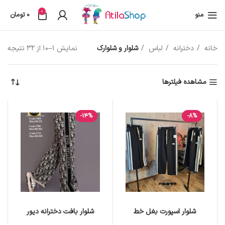
0
منو
0
تومان
خانه
دخترانه
لباس
شلوار و شلوارک
نمایش 1–10 از 32 نتیجه
مشاهده فیلترها
-14%
-8%
شلوار اسپورت بغل خط
شلوار بافت دخترانه دیور