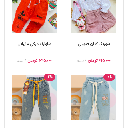
شورتک کتان صورتی
شلوارک میکی مازراتی
615,000
تومان
ست
495,000
تومان
ست
-2%
-2%