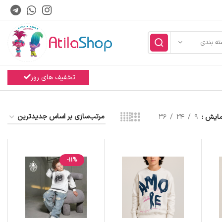
ته بندی
تخفیف های روز
مایش
9
24
36
-11%