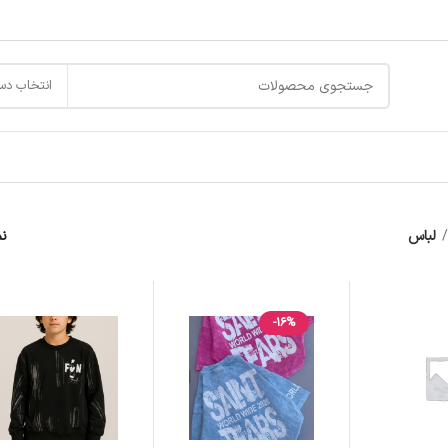
انتخاب دس
لباس
ن
-16%