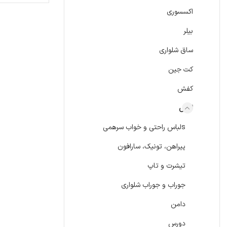
اکسسوری
بیلر
ساق شلواری
کت جین
کفش
لباس
sلباس راحتی و خواب سرهمی
پیراهن، تونیک، سارافون
تیشرت و تاپ
جوراب و جوراب شلواری
دامن
دورس