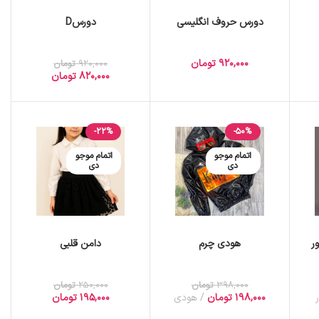
دورس حروف انگلیسی
دورسD
920,000
تومان
920,000
تومان
820,000
تومان
-22%
-50%
اتمام موجو
اتمام موجو
دی
دی
ر
هودی چرم
دامن قلبی
398,000
تومان
250,000
تومان
198,000
تومان
هودی
195,000
تومان