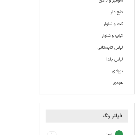
شومیز و دامن
طح دار
کت و شلوار
کراپ و شلوار
لباس تابستانی
لباس یلدا
نوزادی
هودی
فیلتر رنگ
سبز
1