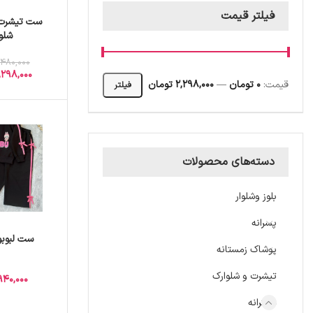
فیلتر قیمت
ست تیشرت 
شلو
,480,000
,298,000
قیمت:
0 تومان
—
2,298,000 تومان
فیلتر
دسته‌های محصولات
بلوز وشلوار
پسرانه
ست لبوبو
پوشاک زمستانه
تیشرت و شلوارک
940,000
دخترانه