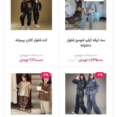
سه تیکه کراپ شومیز شلوار
کت شلوار کتان پسرانه
دخترانه
1,895,000
تومان
2,360,000
تومان
1,835,000
تومان
ست
2,300,000
تومان
-3%
-2%