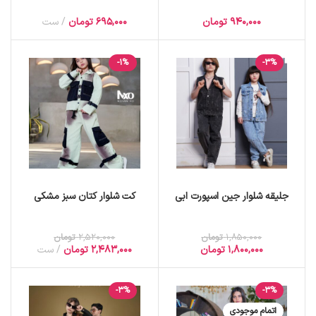
940,000
تومان
695,000
تومان
ست
-1%
-3%
جلیقه شلوار جین اسپورت ابی
کت شلوار کتان سبز مشکی
1,850,000
تومان
2,520,000
تومان
1,800,000
تومان
2,483,000
تومان
ست
-3%
-3%
اتمام موجودی