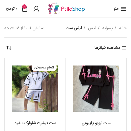
0
منو
0
تومان
خانه
پسرانه
لباس
لباس ست
نمایش 1–10 از 18 نتیجه
مشاهده فیلترها
اتمام موجودی
ست لبوبو پاپیونی
ست تیشرت شلوارک سفید